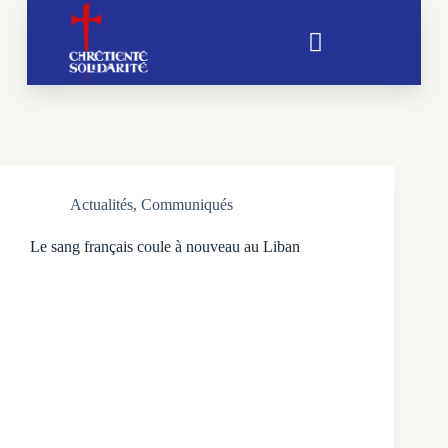
Soutien aux chrétientés menacées
Actualités
,
Communiqués
Le sang français coule à nouveau au Liban