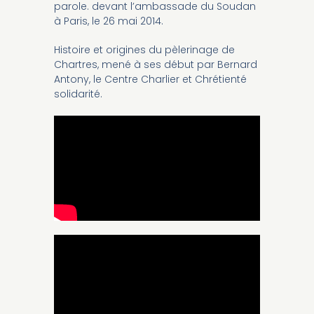
parole. devant l’ambassade du Soudan
à Paris, le 26 mai 2014.
Histoire et origines du pèlerinage de
Chartres, mené à ses début par Bernard
Antony, le Centre Charlier et Chrétienté
solidarité.