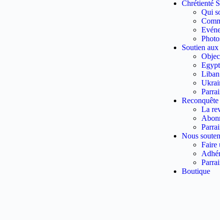
Chrétienté S
Qui s
Commu
Evén
Photo
Soutien aux
Object
Egypt
Liban
Ukrai
Parra
Reconquête
La re
Abon
Parra
Nous souten
Faire
Adhér
Parra
Boutique