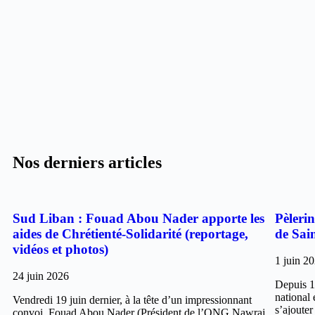
Nos derniers articles
Sud Liban : Fouad Abou Nader apporte les
Pèleri
aides de Chrétienté-Solidarité (reportage,
de Sai
vidéos et photos)
1 juin 2
24 juin 2026
Depuis 1
national 
Vendredi 19 juin dernier, à la tête d’un impressionnant
s’ajouter
convoi, Fouad Abou Nader (Président de l’ONG Nawraj,