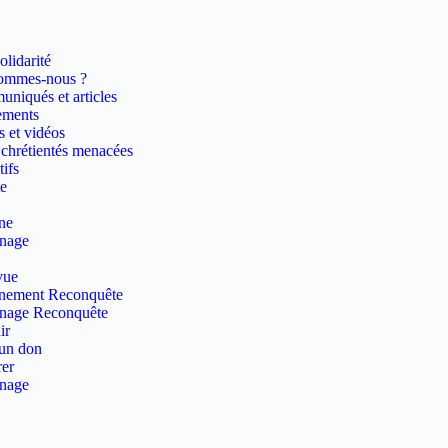
olidarité
ommes-nous ?
niqués et articles
ements
s et vidéos
 chrétientés menacées
ifs
e
ne
inage
vue
nement Reconquête
inage Reconquête
ir
 un don
er
inage