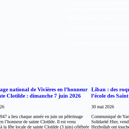
Chrétienté-Solidarité défend les 
française, en agissant sur le te
Dieu – Famille – Patrie.
Chrétienté-Solidarité lutte contr
mondialisme totalitaire et toute
Chrétienté-Solidarité est engag
nage national de Vivières en l’honneur
Liban : des roq
nte Clotilde : dimanche 7 juin 2026
l’école des Sai
026
30 mai 2026
947 a lieu chaque année en juin un pèlerinage
Communiqué de Yann
en l’honneur de sainte Clotilde. Il est venu
Solidarité Hier, vend
 à la fête locale de sainte Clotilde (3 juin) célébrée
Hezbollah ont touché 