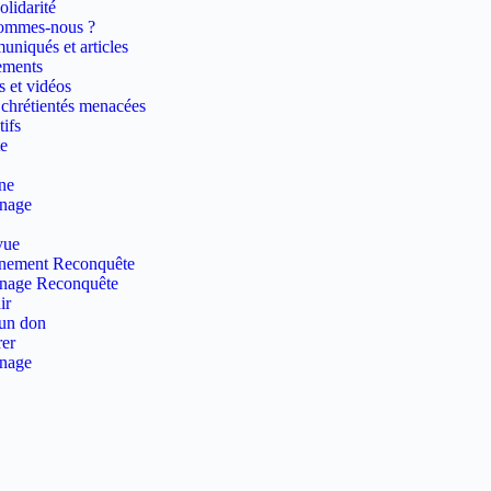
olidarité
ommes-nous ?
niqués et articles
ements
s et vidéos
 chrétientés menacées
ifs
e
ne
inage
vue
nement Reconquête
inage Reconquête
ir
 un don
er
inage