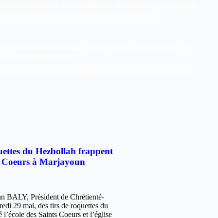
valeurs menacées de la civilisation chrétienne et de l’identité
rrain politique et social conformément à sa devise :
e le totalitarisme islamiste, les inversions anti-humaines, le
s les extrêmes-gauches.
é dans le soutien aux chrétientés menacées de par le monde.
uettes du Hezbollah frappent
nt Coeurs à Marjayoun
 BALY, Président de Chrétienté-
redi 29 mai, des tirs de roquettes du
l’école des Saints Coeurs et l’église