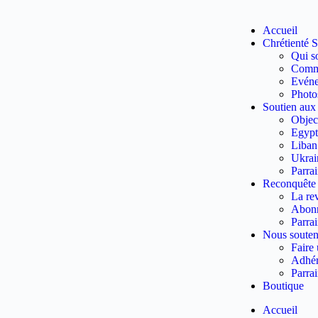
Accueil
Chrétienté S
Qui s
Commu
Evén
Photo
Soutien aux
Object
Egypt
Liban
Ukrai
Parra
Reconquête
La re
Abon
Parra
Nous souten
Faire
Adhér
Parra
Boutique
Accueil