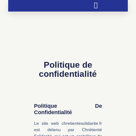
Soutien aux chrétientés menacées
Politique de
confidentialité
Politique De
Confidentialité
Le site web chretientesolidarite.fr
est détenu par Chrétienté
Solidarité, qui est un contrôleur de