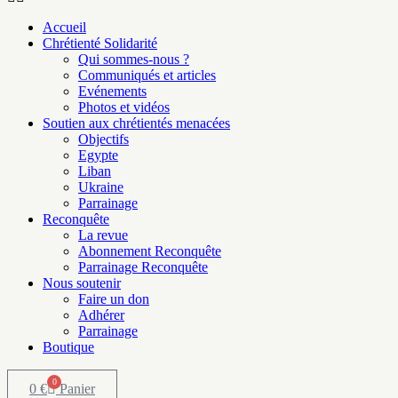
Accueil
Chrétienté Solidarité
Qui sommes-nous ?
Communiqués et articles
Evénements
Photos et vidéos
Soutien aux chrétientés menacées
Objectifs
Egypte
Liban
Ukraine
Parrainage
Reconquête
La revue
Abonnement Reconquête
Parrainage Reconquête
Nous soutenir
Faire un don
Adhérer
Parrainage
Boutique
0
0
€
Panier