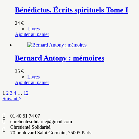
Bénédictus. Écrits spirituels Tome I
24
€
Livres
Ajouter au panier
Bernard Antony : mémoires
35
€
Livres
Ajouter au panier
1
2
3
4
…
12
Suivant
01 40 51 74 07
chretientesolidarite@gmail.com
Chrétienté Solidarité,
70 boulevard Saint Germain, 75005 Paris