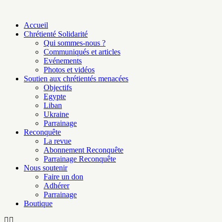
Passer
au
Accueil
contenu
Chrétienté Solidarité
Qui sommes-nous ?
Communiqués et articles
Evénements
Photos et vidéos
Soutien aux chrétientés menacées
Objectifs
Egypte
Liban
Ukraine
Parrainage
Reconquête
La revue
Abonnement Reconquête
Parrainage Reconquête
Nous soutenir
Faire un don
Adhérer
Parrainage
Boutique