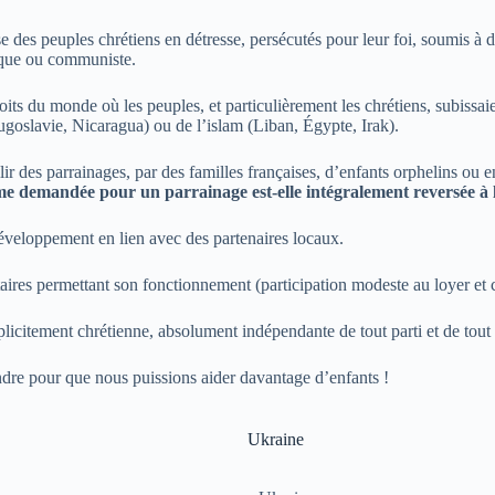
se des peuples chrétiens en détresse, persécutés pour leur foi, soumis à d
mique ou communiste.
ts du monde où les peuples, et particulièrement les chrétiens, subissaie
oslavie, Nicaragua) ou de l’islam (Liban, Égypte, Irak).
r des parrainages, par des familles françaises, d’enfants orphelins ou en 
me demandée pour un parrainage est-elle intégralement reversée à l
éveloppement en lien avec des partenaires locaux.
ires permettant son fonctionnement (participation modeste au loyer et cha
plicitement chrétienne, absolument indépendante de tout parti et de tou
indre pour que nous puissions aider davantage d’enfants !
Ukraine