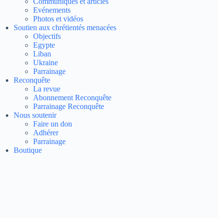
Communiqués et articles
Evénements
Photos et vidéos
Soutien aux chrétientés menacées
Objectifs
Egypte
Liban
Ukraine
Parrainage
Reconquête
La revue
Abonnement Reconquête
Parrainage Reconquête
Nous soutenir
Faire un don
Adhérer
Parrainage
Boutique