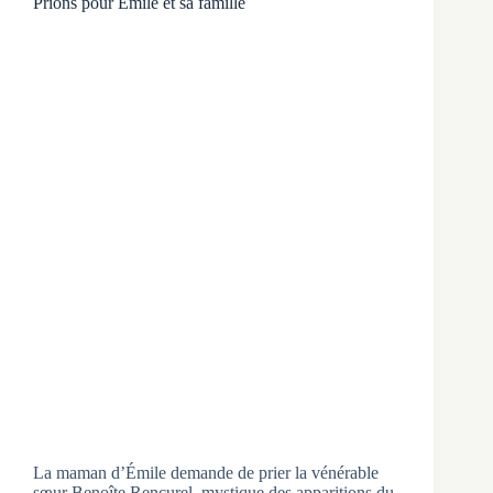
Prions pour Émile et sa famille
La maman d’Émile demande de prier la vénérable
sœur Benoîte Rencurel, mystique des apparitions du