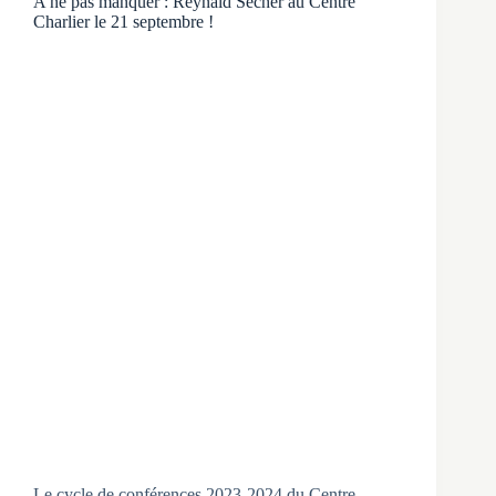
A ne pas manquer : Reynald Secher au Centre
Charlier le 21 septembre !
Le cycle de conférences 2023-2024 du Centre