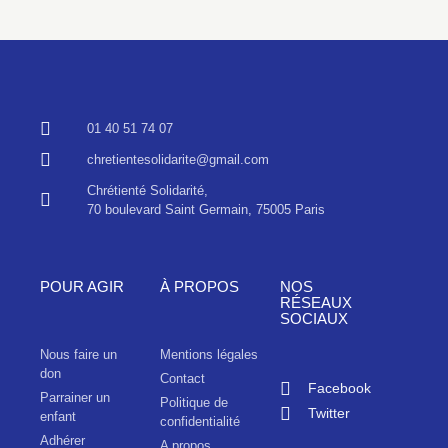
01 40 51 74 07
chretientesolidarite@gmail.com
Chrétienté Solidarité,
70 boulevard Saint Germain, 75005 Paris
POUR AGIR
À PROPOS
NOS
RÉSEAUX
SOCIAUX
Nous faire un
Mentions légales
don
Contact
Facebook
Parrainer un
Politique de
Twitter
enfant
confidentialité
Adhérer
A propos