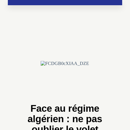
Soutien aux chrétientés menacées
Face au régime
algérien : ne pas
oublier le volet