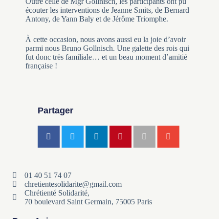
Outre celle de Mgr Gollnisch, les participants ont pu
écouter les interventions de Jeanne Smits, de Bernard
Antony, de Yann Baly et de Jérôme Triomphe.
À cette occasion, nous avons aussi eu la joie d’avoir
parmi nous Bruno Gollnisch. Une galette des rois qui
fut donc très familiale… et un beau moment d’amitié
française !
Partager
01 40 51 74 07
chretientesolidarite@gmail.com
Chrétienté Solidarité,
70 boulevard Saint Germain, 75005 Paris