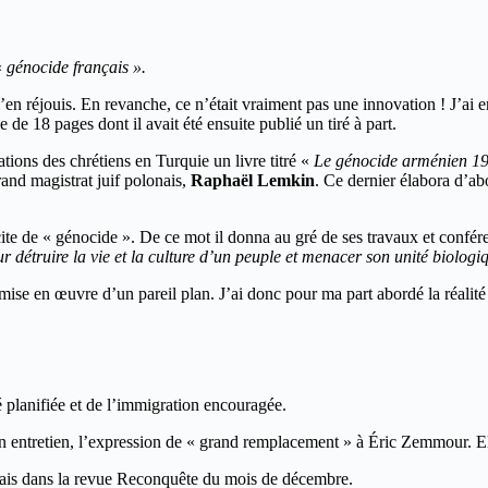
«
génocide français ».
m’en réjouis. En revanche, ce n’était vraiment pas une innovation ! J’ai 
 de 18 pages dont il avait été ensuite publié un tiré à part.
ations des chrétiens en Turquie un livre titré «
Le génocide arménien 1
and magistrat juif polonais,
Raphaël Lemkin
. Ce dernier élabora d’abo
cite de « génocide ». De ce mot il donna au gré de ses travaux et confére
étruire la vie et la culture d’un peuple et menacer son unité biologique
a mise en œuvre d’un pareil plan. J’ai donc pour ma part abordé la réalité
planifiée et de l’immigration encouragée.
s un entretien, l’expression de « grand remplacement » à Éric Zemmour. E
nçais dans la revue Reconquête du mois de décembre.