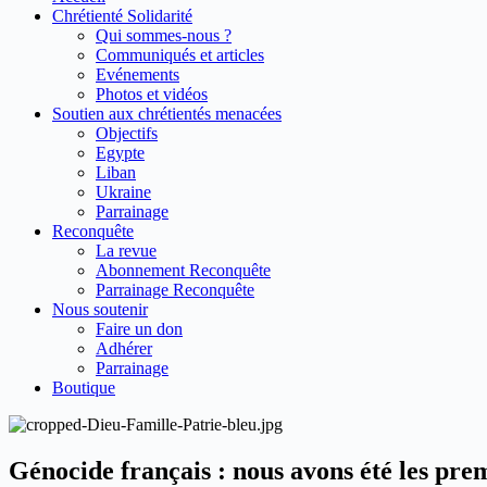
Chrétienté Solidarité
Qui sommes-nous ?
Communiqués et articles
Evénements
Photos et vidéos
Soutien aux chrétientés menacées
Objectifs
Egypte
Liban
Ukraine
Parrainage
Reconquête
La revue
Abonnement Reconquête
Parrainage Reconquête
Nous soutenir
Faire un don
Adhérer
Parrainage
Boutique
Génocide français : nous avons été les pre