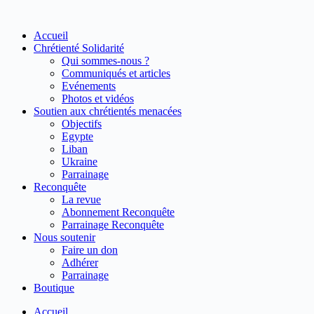
Passer
au
Accueil
contenu
Chrétienté Solidarité
Qui sommes-nous ?
Communiqués et articles
Evénements
Photos et vidéos
Soutien aux chrétientés menacées
Objectifs
Egypte
Liban
Ukraine
Parrainage
Reconquête
La revue
Abonnement Reconquête
Parrainage Reconquête
Nous soutenir
Faire un don
Adhérer
Parrainage
Boutique
Accueil