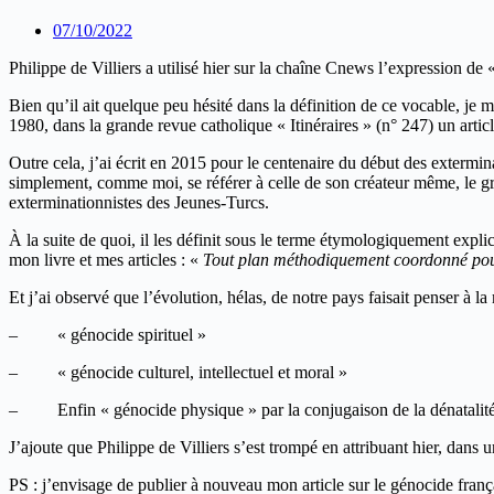
07/10/2022
Philippe de Villiers a utilisé hier sur la chaîne Cnews l’expression de 
Bien qu’il ait quelque peu hésité dans la définition de ce vocable, je 
1980, dans la grande revue catholique « Itinéraires » (n° 247) un article
Outre cela, j’ai écrit en 2015 pour le centenaire du début des extermin
simplement, comme moi, se référer à celle de son créateur même, le gr
exterminationnistes des Jeunes-Turcs.
À la suite de quoi, il les définit sous le terme étymologiquement expli
mon livre et mes articles : «
Tout plan méthodiquement coordonné pour d
Et j’ai observé que l’évolution, hélas, de notre pays faisait penser à l
– « génocide spirituel »
– « génocide culturel, intellectuel et moral »
– Enfin « génocide physique » par la conjugaison de la dénatalité 
J’ajoute que Philippe de Villiers s’est trompé en attribuant hier, dan
PS : j’envisage de publier à nouveau mon article sur le génocide fra