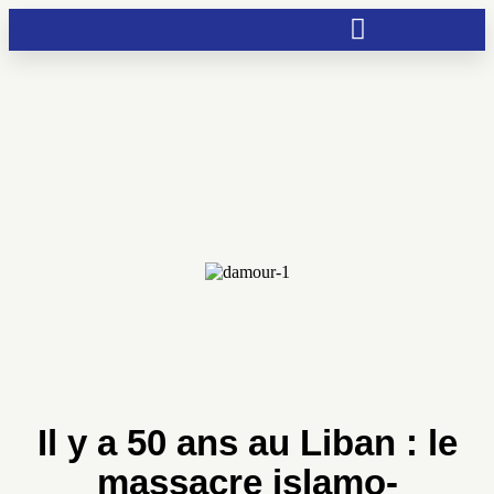
Soutien aux chrétientés menacées
Il y a 50 ans au Liban : le
massacre islamo-