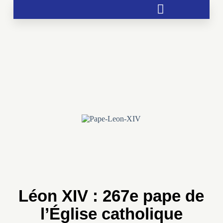
Soutien aux chrétientés menacées
Léon XIV : 267e pape de
l’Église catholique