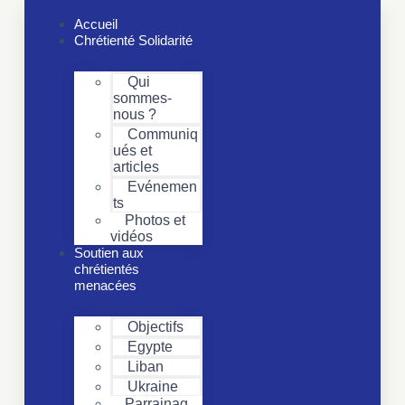
Passer
au
Accueil
contenu
Chrétienté Solidarité
Qui
sommes-
nous ?
Communiq
ués et
articles
Evénemen
ts
Photos et
vidéos
Soutien aux
chrétientés
menacées
Objectifs
Egypte
Liban
Ukraine
Parrainag