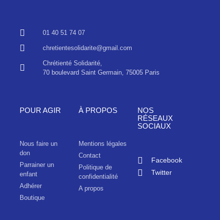
01 40 51 74 07
chretientesolidarite@gmail.com
Chrétienté Solidarité,
70 boulevard Saint Germain, 75005 Paris
POUR AGIR
À PROPOS
NOS
RÉSEAUX
SOCIAUX
Nous faire un
Mentions légales
don
Contact
Facebook
Parrainer un
Politique de
Twitter
enfant
confidentialité
Adhérer
A propos
Boutique