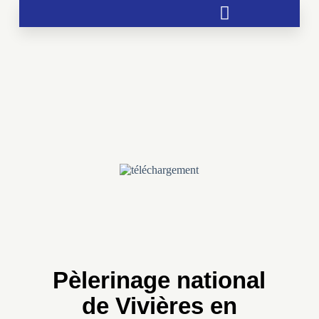
Soutien aux chrétientés menacées
Pèlerinage national
de Vivières en