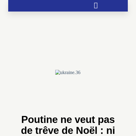
Soutien aux chrétientés menacées
Poutine ne veut pas
de trêve de Noël : ni