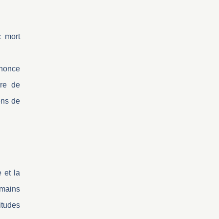
« mort
nnonce
ire de
ens de
 et la
 mains
itudes