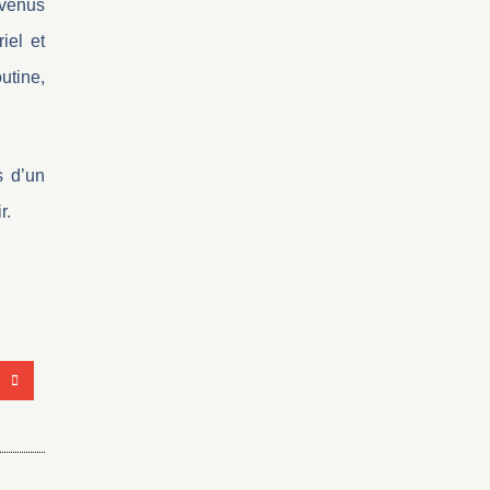
nvenus
iel et
utine,
s d’un
r.