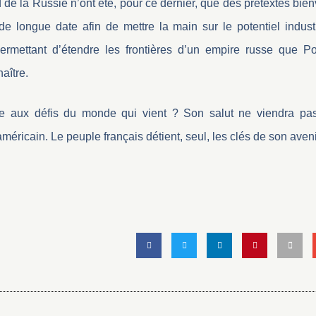
 de la Russie n’ont été, pour ce dernier, que des prétextes bie
de longue date afin de mettre la main sur le potentiel industr
rmettant d’étendre les frontières d’un empire russe que Po
aître.
re aux défis du monde qui vient ? Son salut ne viendra pa
méricain. Le peuple français détient, seul, les clés de son aveni