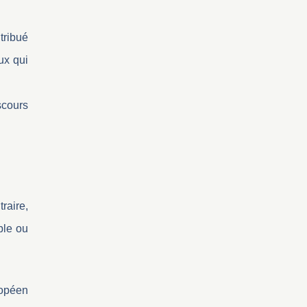
tribué
ux qui
scours
raire,
ble ou
ropéen