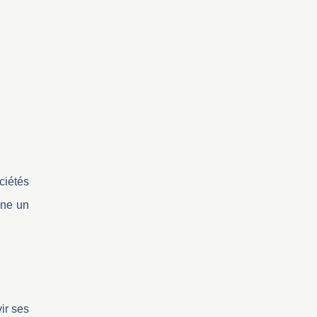
ciétés
ine un
ir ses