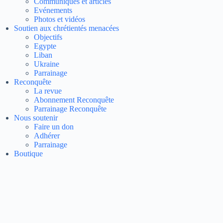
Communiqués et articles
Evénements
Photos et vidéos
Soutien aux chrétientés menacées
Objectifs
Egypte
Liban
Ukraine
Parrainage
Reconquête
La revue
Abonnement Reconquête
Parrainage Reconquête
Nous soutenir
Faire un don
Adhérer
Parrainage
Boutique