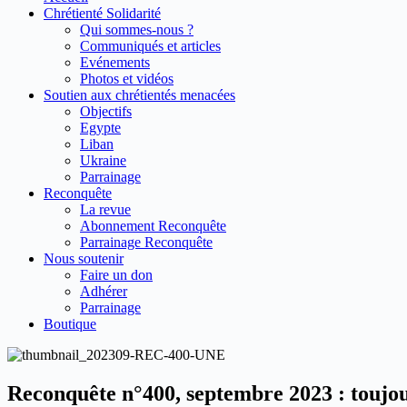
Chrétienté Solidarité
Qui sommes-nous ?
Communiqués et articles
Evénements
Photos et vidéos
Soutien aux chrétientés menacées
Objectifs
Egypte
Liban
Ukraine
Parrainage
Reconquête
La revue
Abonnement Reconquête
Parrainage Reconquête
Nous soutenir
Faire un don
Adhérer
Parrainage
Boutique
Reconquête n°400, septembre 2023 : toujour