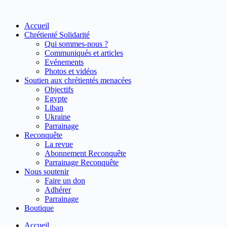
Passer
au
Accueil
contenu
Chrétienté Solidarité
Qui sommes-nous ?
Communiqués et articles
Evénements
Photos et vidéos
Soutien aux chrétientés menacées
Objectifs
Egypte
Liban
Ukraine
Parrainage
Reconquête
La revue
Abonnement Reconquête
Parrainage Reconquête
Nous soutenir
Faire un don
Adhérer
Parrainage
Boutique
Accueil