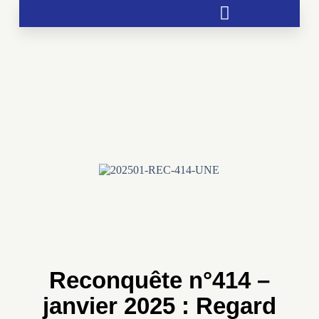
Soutien aux chrétientés menacées
Reconquête n°414 –
janvier 2025 : Regard