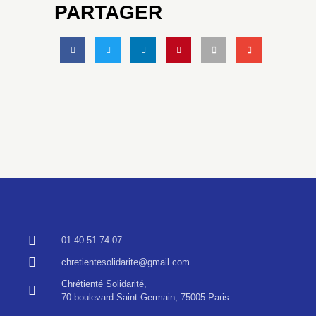
PARTAGER
01 40 51 74 07
chretientesolidarite@gmail.com
Chrétienté Solidarité,
70 boulevard Saint Germain, 75005 Paris