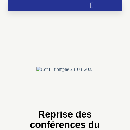
Soutien aux chrétientés menacées
Reprise des
conférences du