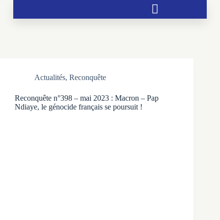
Soutien aux chrétientés menacées
Actualités
,
Reconquête
Reconquête n°398 – mai 2023 : Macron – Pap
Ndiaye, le génocide français se poursuit !