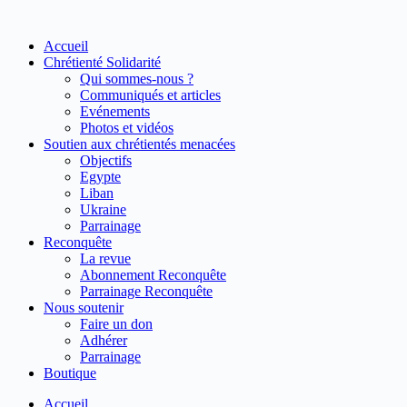
Passer
au
Accueil
contenu
Chrétienté Solidarité
Qui sommes-nous ?
Communiqués et articles
Evénements
Photos et vidéos
Soutien aux chrétientés menacées
Objectifs
Egypte
Liban
Ukraine
Parrainage
Reconquête
La revue
Abonnement Reconquête
Parrainage Reconquête
Nous soutenir
Faire un don
Adhérer
Parrainage
Boutique
Accueil