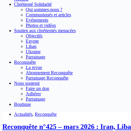
Chrétienté Solidarité
Qui sommes-nous ?
Communiqués et articles
Evénements
Photos et vidéos
Soutien aux chrétientés menacées
Objectifs
Egypte
Liban
Ukraine
Parrainage
Reconquête
La revue
Abonnement Reconquête
Parrainage Reconquête
Nous soutenir
Faire un don
Adhérer
Parrainage
Boutique
Actualités
,
Reconquête
Reconquête n°425 – mars 2026 : Iran, Lib