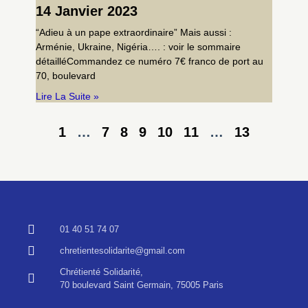
14 Janvier 2023
“Adieu à un pape extraordinaire” Mais aussi :
Arménie, Ukraine, Nigéria…. : voir le sommaire
détailléCommandez ce numéro 7€ franco de port au
70, boulevard
Lire La Suite »
1
…
7
8
9
10
11
…
13
01 40 51 74 07
chretientesolidarite@gmail.com
Chrétienté Solidarité,
70 boulevard Saint Germain, 75005 Paris