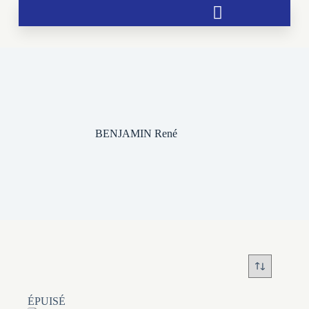
Soutien aux chrétientés menacées
BENJAMIN René
ÉPUISÉ