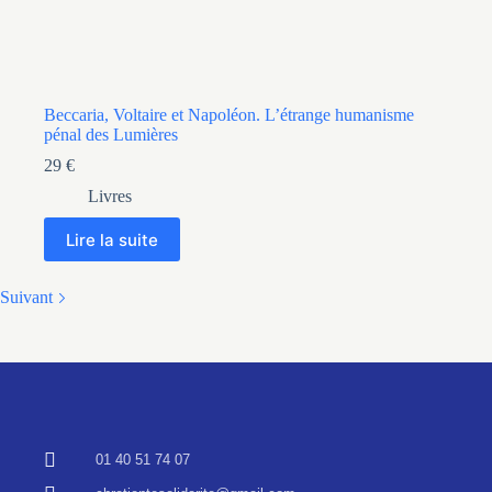
Beccaria, Voltaire et Napoléon. L’étrange humanisme
pénal des Lumières
29
€
Livres
Lire la suite
Suivant
01 40 51 74 07