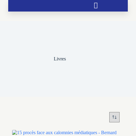
Soutien aux chrétientés menacées
Livres