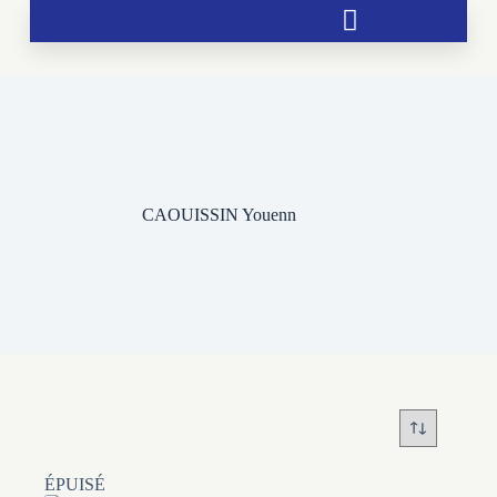
Soutien aux chrétientés menacées
CAOUISSIN Youenn
ÉPUISÉ