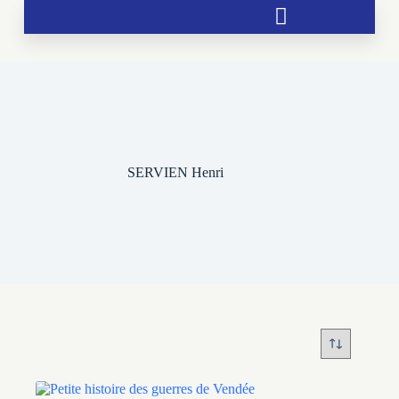
Soutien aux chrétientés menacées
SERVIEN Henri