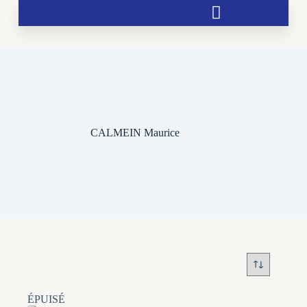
Soutien aux chrétientés menacées
CALMEIN Maurice
ÉPUISÉ