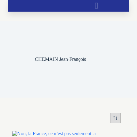
Soutien aux chrétientés menacées
CHEMAIN Jean-François