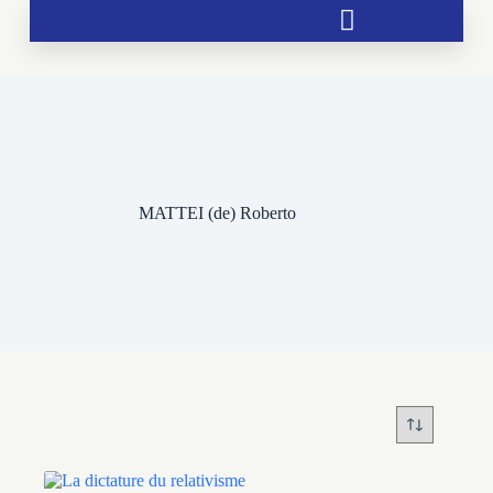
Soutien aux chrétientés menacées
MATTEI (de) Roberto