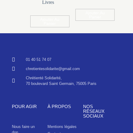
Livres
Ajouter Au
Panier
Ajouter Au
Panier
01 40 51 74 07
chretientesolidarite@gmail.com
Chrétienté Solidarité,
70 boulevard Saint Germain, 75005 Paris
POUR AGIR
À PROPOS
NOS
RÉSEAUX
SOCIAUX
Nous faire un
Mentions légales
don