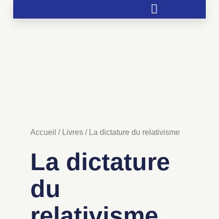
Soutien aux chrétientés menacées
Accueil
/
Livres
/ La dictature du relativisme
La dictature
du
relativisme