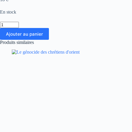
En stock
quantité
de
Ajouter au panier
Béatrice
B.
Produits similaires
Catholique
divorcée
remariée