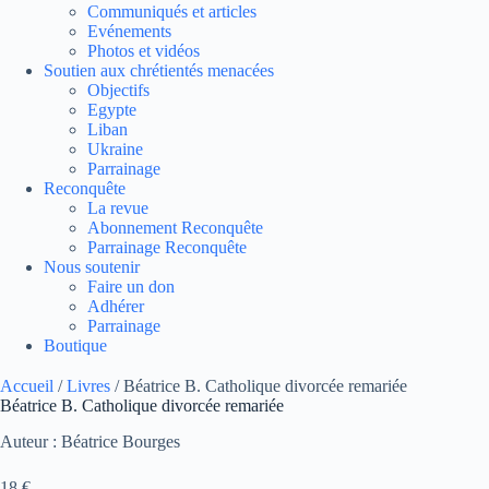
Communiqués et articles
Evénements
Photos et vidéos
Soutien aux chrétientés menacées
Objectifs
Egypte
Liban
Ukraine
Parrainage
Reconquête
La revue
Abonnement Reconquête
Parrainage Reconquête
Nous soutenir
Faire un don
Adhérer
Parrainage
Boutique
Accueil
/
Livres
/ Béatrice B. Catholique divorcée remariée
Béatrice B. Catholique divorcée remariée
Auteur : Béatrice Bourges
18
€