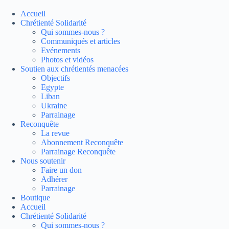
Passer
au
Accueil
contenu
Chrétienté Solidarité
Qui sommes-nous ?
Communiqués et articles
Evénements
Photos et vidéos
Soutien aux chrétientés menacées
Objectifs
Egypte
Liban
Ukraine
Parrainage
Reconquête
La revue
Abonnement Reconquête
Parrainage Reconquête
Nous soutenir
Faire un don
Adhérer
Parrainage
Boutique
Accueil
Chrétienté Solidarité
Qui sommes-nous ?