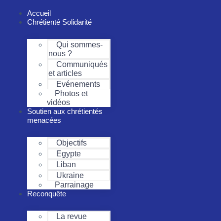
Passer
au
Accueil
contenu
Chrétienté Solidarité
Qui sommes-
nous ?
Communiqués
et articles
Evénements
Photos et
vidéos
Soutien aux chrétientés
menacées
Objectifs
Egypte
Liban
Ukraine
Parrainage
Reconquête
La revue