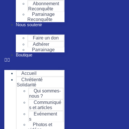
Abonnement
Reconquête
Parrainage
Reconquête
Nous soutenir
Faire un don
Adhérer
Parrainage
Boutique
Accueil
Chrétienté
Solidarité
Qui sommes-
nous ?
Communiqué
s et articles
Evénement
s
Photos et