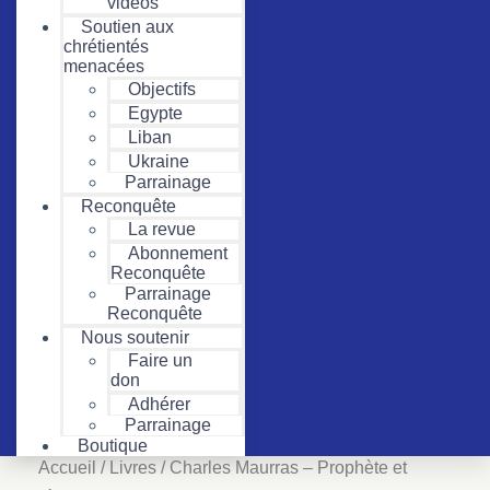
vidéos
Soutien aux
chrétientés
menacées
Objectifs
Egypte
Liban
Ukraine
Parrainage
Reconquête
La revue
Abonnement
Reconquête
Parrainage
Reconquête
Nous soutenir
Faire un
don
Adhérer
Parrainage
Boutique
Accueil
/
Livres
/ Charles Maurras – Prophète et