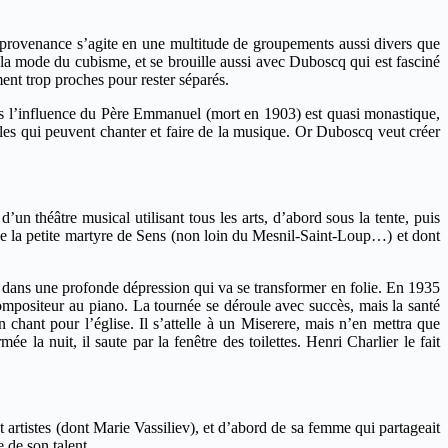
 provenance s’agite en une multitude de groupements aussi divers que
ait la mode du cubisme, et se brouille aussi avec Duboscq qui est fasciné
ment trop proches pour rester séparés.
us l’influence du Père Emmanuel (mort en 1903) est quasi monastique,
ples qui peuvent chanter et faire de la musique. Or Duboscq veut créer
’un théâtre musical utilisant tous les arts, d’abord sous la tente, puis
 de la petite martyre de Sens (non loin du Mesnil-Saint-Loup…) et dont
er dans une profonde dépression qui va se transformer en folie. En 1935
ompositeur au piano. La tournée se déroule avec succès, mais la santé
ant pour l’église. Il s’attelle à un Miserere, mais n’en mettra que
la nuit, il saute par la fenêtre des toilettes. Henri Charlier le fait
artistes (dont Marie Vassiliev), et d’abord de sa femme qui partageait
 de son talent.