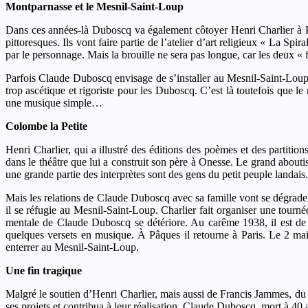
Montparnasse et le Mesnil-Saint-Loup
Dans ces années-là Duboscq va également côtoyer Henri Charlier à Pa
pittoresques. Ils vont faire partie de l’atelier d’art religieux « La Sp
par le personnage. Mais la brouille ne sera pas longue, car les deux « f
Parfois Claude Duboscq envisage de s’installer au Mesnil-Saint-Loup
trop ascétique et rigoriste pour les Duboscq. C’est là toutefois que 
une musique simple…
Colombe la Petite
Henri Charlier, qui a illustré des éditions des poèmes et des partition
dans le théâtre que lui a construit son père à Onesse. Le grand about
une grande partie des interprètes sont des gens du petit peuple landais.
Mais les relations de Claude Duboscq avec sa famille vont se dégrader 
il se réfugie au Mesnil-Saint-Loup. Charlier fait organiser une tour
mentale de Claude Duboscq se détériore. Au carême 1938, il est de 
quelques versets en musique. À Pâques il retourne à Paris. Le 2 mai, 
enterrer au Mesnil-Saint-Loup.
Une fin tragique
Malgré le soutien d’Henri Charlier, mais aussi de Francis Jammes, du 
ses projets et contribua à leur réalisation, Claude Duboscq, mort à 40 