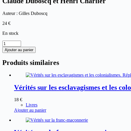
Claude Duboscq et Henri Charlier
Auteur : Gilles Duboscq
24
€
En stock
quantité
de
Ajouter au panier
Claude
Duboscq
Produits similaires
et
Henri
Charlier
Vérités sur les esclavagismes et les co
18
€
Livres
Ajouter au panier