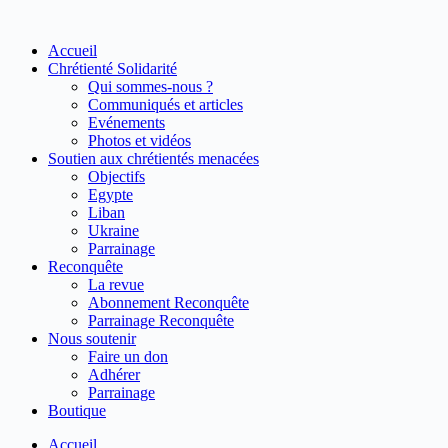
Passer
au
Accueil
contenu
Chrétienté Solidarité
Qui sommes-nous ?
Communiqués et articles
Evénements
Photos et vidéos
Soutien aux chrétientés menacées
Objectifs
Egypte
Liban
Ukraine
Parrainage
Reconquête
La revue
Abonnement Reconquête
Parrainage Reconquête
Nous soutenir
Faire un don
Adhérer
Parrainage
Boutique
Accueil