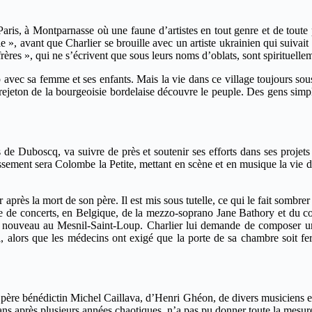
ris, à Montparnasse où une faune d’artistes en tout genre et de toute
irale », avant que Charlier se brouille avec un artiste ukrainien qui suiv
rères », qui ne s’écrivent que sous leurs noms d’oblats, sont spirituelle
 avec sa femme et ses enfants. Mais la vie dans ce village toujours so
le rejeton de la bourgeoisie bordelaise découvre le peuple. Des gens sim
s de Duboscq, va suivre de près et soutenir ses efforts dans ses projets d
issement sera Colombe la Petite, mettant en scène et en musique la vie
après la mort de son père. Il est mis sous tutelle, ce qui le fait sombr
née de concerts, en Belgique, de la mezzo-soprano Jane Bathory et du c
nouveau au Mesnil-Saint-Loup. Charlier lui demande de composer un ch
alors que les médecins ont exigé que la porte de sa chambre soit fermée 
père bénédictin Michel Caillava, d’Henri Ghéon, de divers musiciens et 
ans après plusieurs années chaotiques, n’a pas pu donner toute la mesure