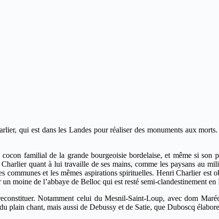
ier, qui est dans les Landes pour réaliser des monuments aux morts. L
cocon familial de la grande bourgeoisie bordelaise, et même si son pè
ri Charlier quant à lui travaille de ses mains, comme les paysans au mi
es communes et les mêmes aspirations spirituelles. Henri Charlier est o
 un moine de l’abbaye de Belloc qui est resté semi-clandestinement en 
e reconstituer. Notamment celui du Mesnil-Saint-Loup, avec dom Maré
 du plain chant, mais aussi de Debussy et de Satie, que Duboscq élabore