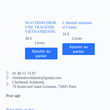
NGO DINH DIEM,
L’identité nationale
UNE TRAGEDIE
et l’islam
VIETNAMIENNE
16
€
30
€
Livres
Livres
Ajouter au
Ajouter au
panier
panier
01 40 51 74 07
chretientesolidarite@gmail.com
Chrétienté Solidarité,
70 boulevard Saint Germain, 75005 Paris
Pour agir
Nous faire un don