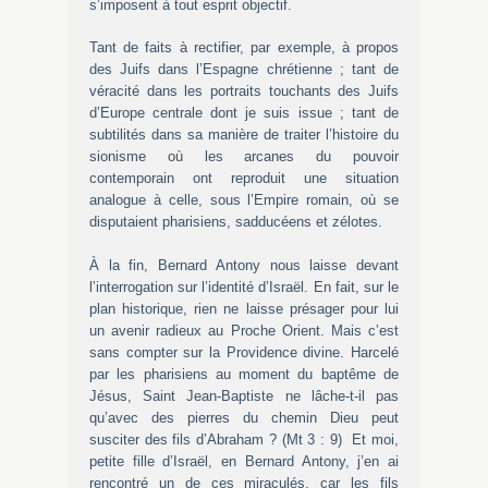
s’imposent à tout esprit objectif.
Tant de faits à rectifier, par exemple, à propos
des Juifs dans l’Espagne chrétienne ; tant de
véracité dans les portraits touchants des Juifs
d’Europe centrale dont je suis issue ; tant de
subtilités dans sa manière de traiter l’histoire du
sionisme où les arcanes du pouvoir
contemporain ont reproduit une situation
analogue à celle, sous l’Empire romain, où se
disputaient pharisiens, sadducéens et zélotes.
À la fin, Bernard Antony nous laisse devant
l’interrogation sur l’identité d’Israël. En fait, sur le
plan historique, rien ne laisse présager pour lui
un avenir radieux au Proche Orient. Mais c’est
sans compter sur la Providence divine. Harcelé
par les pharisiens au moment du baptême de
Jésus, Saint Jean-Baptiste ne lâche-t-il pas
qu’avec des pierres du chemin Dieu peut
susciter des fils d’Abraham ? (Mt 3 : 9) Et moi,
petite fille d’Israël, en Bernard Antony, j’en ai
rencontré un de ces miraculés, car les fils