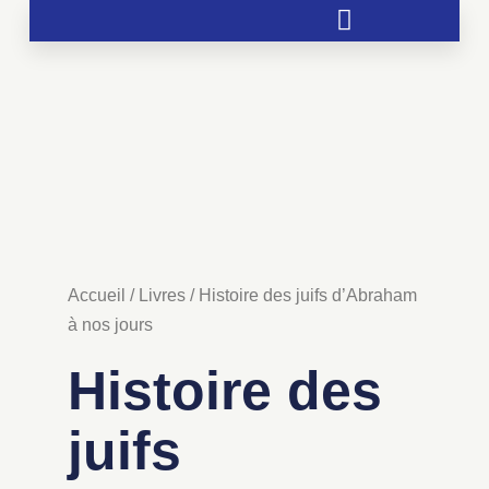
Soutien aux chrétientés menacées
Accueil
/
Livres
/ Histoire des juifs d’Abraham
à nos jours
Histoire des
juifs