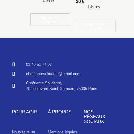
Livres
30
€
Livres
Ajouter Au
Panier
Ajouter Au
Panier
01 40 51 74 07
chretientesolidarite@gmail.com
Chrétienté Solidarité,
70 boulevard Saint Germain, 75005 Paris
POUR AGIR
À PROPOS
NOS
RÉSEAUX
SOCIAUX
Nous faire un
Mentions légales