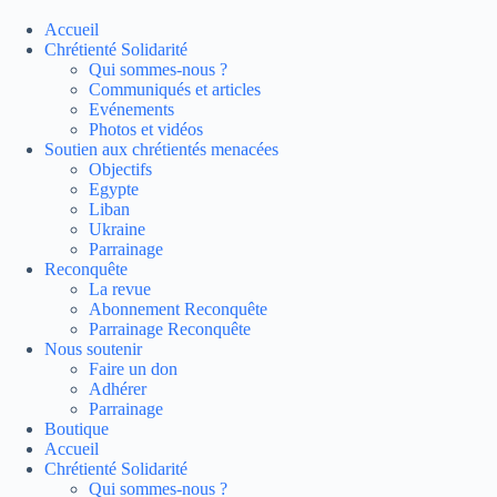
Passer
au
Accueil
contenu
Chrétienté Solidarité
Qui sommes-nous ?
Communiqués et articles
Evénements
Photos et vidéos
Soutien aux chrétientés menacées
Objectifs
Egypte
Liban
Ukraine
Parrainage
Reconquête
La revue
Abonnement Reconquête
Parrainage Reconquête
Nous soutenir
Faire un don
Adhérer
Parrainage
Boutique
Accueil
Chrétienté Solidarité
Qui sommes-nous ?