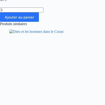
quantité
de
Ajouter au panier
Iran:
Le
Produits similaires
choc
des
ambitions