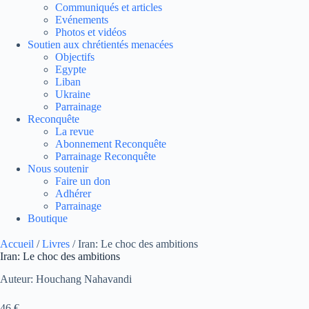
Communiqués et articles
Evénements
Photos et vidéos
Soutien aux chrétientés menacées
Objectifs
Egypte
Liban
Ukraine
Parrainage
Reconquête
La revue
Abonnement Reconquête
Parrainage Reconquête
Nous soutenir
Faire un don
Adhérer
Parrainage
Boutique
Accueil
/
Livres
/ Iran: Le choc des ambitions
Iran: Le choc des ambitions
Auteur: Houchang Nahavandi
46
€