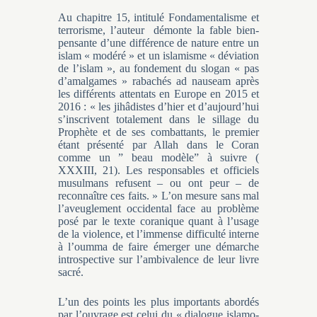
Au chapitre 15, intitulé Fondamentalisme et
terrorisme, l’auteur démonte la fable bien-
pensante d’une différence de nature entre un
islam « modéré » et un islamisme « déviation
de l’islam », au fondement du slogan « pas
d’amalgames » rabachés ad nauseam après
les différents attentats en Europe en 2015 et
2016 : « les jihâdistes d’hier et d’aujourd’hui
s’inscrivent totalement dans le sillage du
Prophète et de ses combattants, le premier
étant présenté par Allah dans le Coran
comme un ” beau modèle” à suivre (
XXXIII, 21). Les responsables et officiels
musulmans refusent – ou ont peur – de
reconnaître ces faits. » L’on mesure sans mal
l’aveuglement occidental face au problème
posé par le texte coranique quant à l’usage
de la violence, et l’immense difficulté interne
à l’oumma de faire émerger une démarche
introspective sur l’ambivalence de leur livre
sacré.
L’un des points les plus importants abordés
par l’ouvrage est celui du « dialogue islamo-