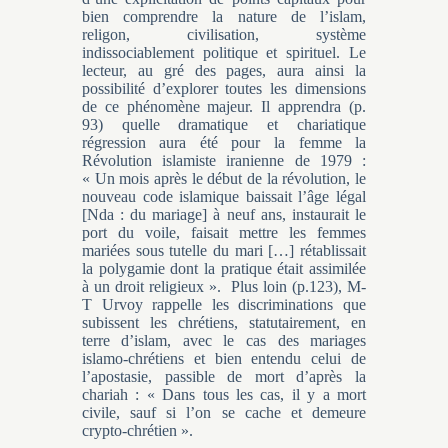
bien comprendre la nature de l’islam,
religon, civilisation, système
indissociablement politique et spirituel. Le
lecteur, au gré des pages, aura ainsi la
possibilité d’explorer toutes les dimensions
de ce phénomène majeur. Il apprendra (p.
93) quelle dramatique et chariatique
régression aura été pour la femme la
Révolution islamiste iranienne de 1979 :
« Un mois après le début de la révolution, le
nouveau code islamique baissait l’âge légal
[Nda : du mariage] à neuf ans, instaurait le
port du voile, faisait mettre les femmes
mariées sous tutelle du mari […] rétablissait
la polygamie dont la pratique était assimilée
à un droit religieux ». Plus loin (p.123), M-
T Urvoy rappelle les discriminations que
subissent les chrétiens, statutairement, en
terre d’islam, avec le cas des mariages
islamo-chrétiens et bien entendu celui de
l’apostasie, passible de mort d’après la
chariah : « Dans tous les cas, il y a mort
civile, sauf si l’on se cache et demeure
crypto-chrétien ».