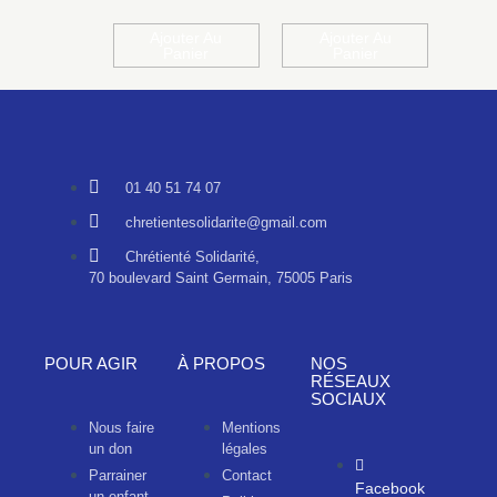
Ajouter Au
Ajouter Au
Panier
Panier
01 40 51 74 07
chretientesolidarite@gmail.com
Chrétienté Solidarité,
70 boulevard Saint Germain, 75005 Paris
POUR AGIR
À PROPOS
NOS
RÉSEAUX
SOCIAUX
Nous faire
Mentions
un don
légales
Parrainer
Contact
Facebook
un enfant