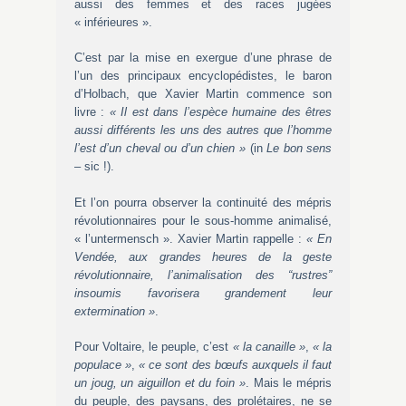
aussi des femmes et des races jugées
« inférieures ».
C’est par la mise en exergue d’une phrase de
l’un des principaux encyclopédistes, le baron
d’Holbach, que Xavier Martin commence son
livre :
« Il est dans l’espèce humaine des êtres
aussi différents les uns des autres que l’homme
l’est d’un cheval ou d’un chien »
(in
Le bon sens
– sic !).
Et l’on pourra observer la continuité des mépris
révolutionnaires pour le sous-homme animalisé,
« l’untermensch ». Xavier Martin rappelle :
« En
Vendée, aux grandes heures de la geste
révolutionnaire, l’animalisation des “rustres”
insoumis favorisera grandement leur
extermination »
.
Pour Voltaire, le peuple, c’est
« la canaille »
,
« la
populace »
,
« ce sont des bœufs auxquels il faut
un joug, un aiguillon et du foin »
. Mais le mépris
du peuple, des paysans, des prolétaires, ne se