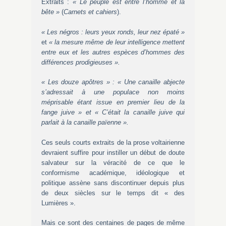
Extraits :
« Le peuple est entre l’homme et la
bête »
(
Carnets et cahiers
).
« Les négros : leurs yeux ronds, leur nez épaté »
et
« la mesure même de leur intelligence mettent
entre eux et les autres espèces d’hommes des
différences prodigieuses ».
« Les douze apôtres » : « Une canaille abjecte
s’adressait à une populace non moins
méprisable étant issue en premier lieu de la
fange juive » et « C’était la canaille juive qui
parlait à la canaille païenne ».
Ces seuls courts extraits de la prose voltairienne
devraient suffire pour instiller un début de doute
salvateur sur la véracité de ce que le
conformisme académique, idéologique et
politique assène sans discontinuer depuis plus
de deux siècles sur le temps dit « des
Lumières ».
Mais ce sont des centaines de pages de même