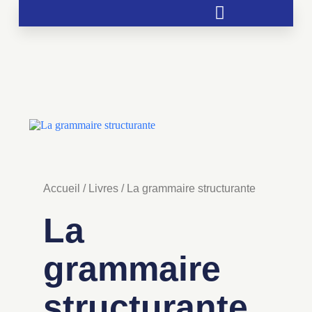
Soutien aux chrétientés menacées
Accueil
/
Livres
/ La grammaire structurante
La
grammaire
structurante