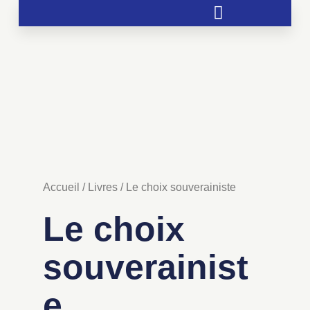
Soutien aux chrétientés menacées
Accueil
/
Livres
/ Le choix souverainiste
Le choix
souverainist
e