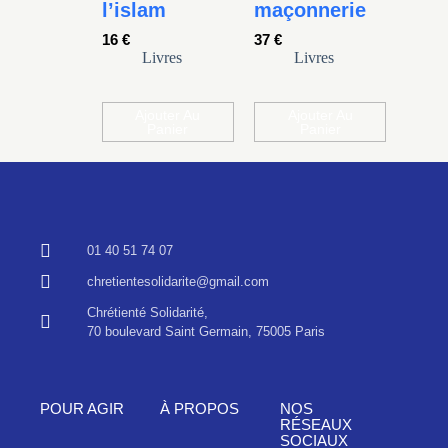
l’islam
maçonnerie
16
€
37
€
Livres
Livres
Ajouter Au
Ajouter Au
Panier
Panier
01 40 51 74 07
chretientesolidarite@gmail.com
Chrétienté Solidarité,
70 boulevard Saint Germain, 75005 Paris
POUR AGIR
À PROPOS
NOS
RÉSEAUX
SOCIAUX