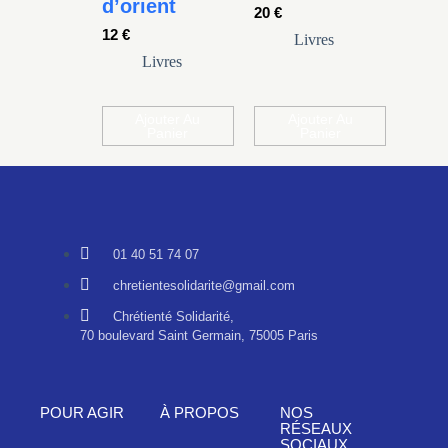
d’orient
20
€
12
€
Livres
Livres
Ajouter Au
Ajouter Au
Panier
Panier
01 40 51 74 07
chretientesolidarite@gmail.com
Chrétienté Solidarité,
70 boulevard Saint Germain, 75005 Paris
POUR AGIR
À PROPOS
NOS
RÉSEAUX
SOCIAUX