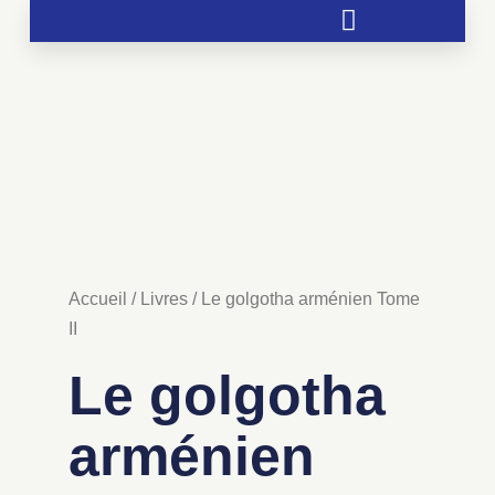
Soutien aux chrétientés menacées
Accueil
/
Livres
/ Le golgotha arménien Tome
II
Le golgotha
arménien