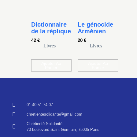
Dictionnaire
Le génocide
de la réplique
Arménien
42
€
20
€
Livres
Livres
Ajouter Au
Ajouter Au
Panier
Panier
01 40 51 74 07
chretientesolidarite@gmail.com
Chrétienté Solidarité,
70 boulevard Saint Germain, 75005 Paris