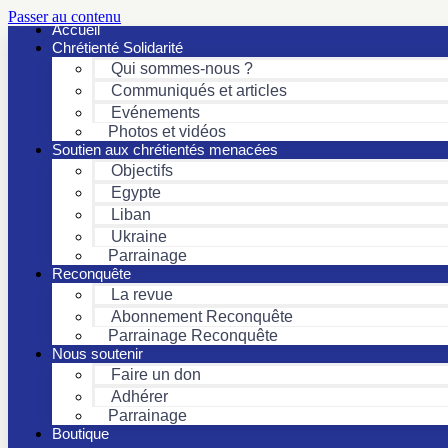
Passer au contenu
Accueil
Chrétienté Solidarité
Qui sommes-nous ?
Communiqués et articles
Evénements
Photos et vidéos
Soutien aux chrétientés menacées
Objectifs
Egypte
Liban
Ukraine
Parrainage
Reconquête
La revue
Abonnement Reconquête
Parrainage Reconquête
Nous soutenir
Faire un don
Adhérer
Parrainage
Boutique