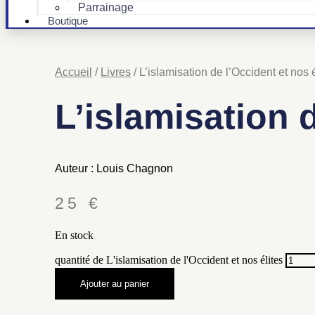
Parrainage
Boutique
Accueil
/
Livres
/ L’islamisation de l’Occident et nos é
L’islamisation d
Auteur : Louis Chagnon
25
€
En stock
quantité de L'islamisation de l'Occident et nos élites
Ajouter au panier