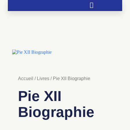
Soutien aux chrétientés menacées
Accueil
/
Livres
/ Pie XII Biographie
Pie XII
Biographie