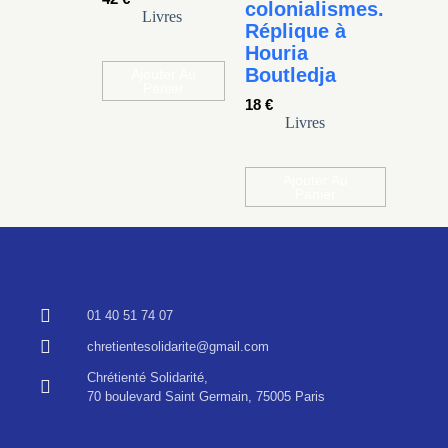
colonialismes.
Livres
Réplique à
Houria
Boutledja
Ajouter Au
Panier
18
€
Livres
Ajouter Au
Panier
01 40 51 74 07
chretientesolidarite@gmail.com
Chrétienté Solidarité,
70 boulevard Saint Germain, 75005 Paris