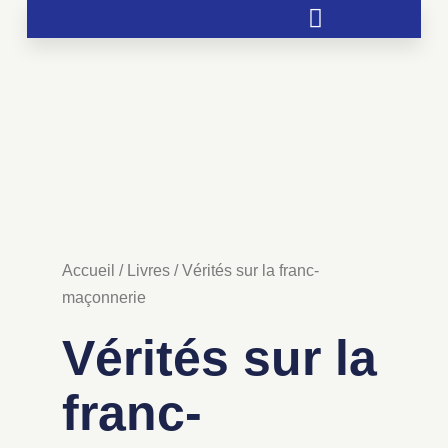
Soutien aux chrétientés menacées
Accueil
/
Livres
/ Vérités sur la franc-
maçonnerie
Vérités sur la
franc-