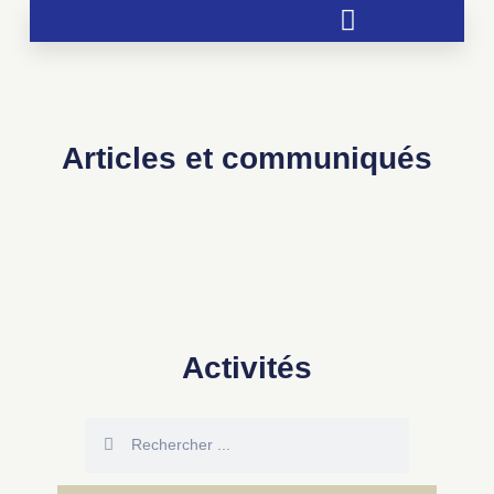
Soutien aux chrétientés menacées
Articles et communiqués
Activités