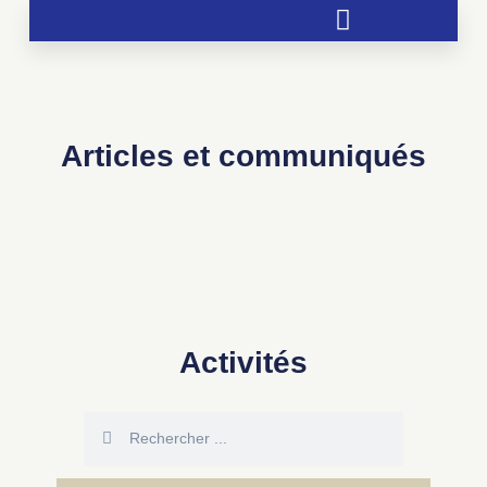
Soutien aux chrétientés menacées
Articles et communiqués
Activités